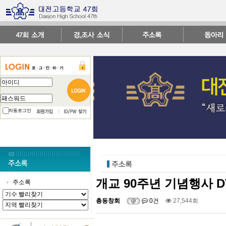
자동로그인
개교 90주년 기념행사 D
주소록
총동창회
(
)
0건
27,544회