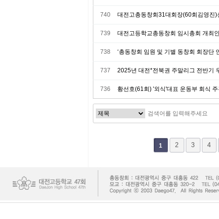
740
대전고총동창회31대회장(60회김영진)
739
대전고등학교총동창회 임시총회 개최
738
‘총동창회 임원 및 기별 동창회 회장단 
737
2025년 대전*전북권 주말리그 전반기 
736
황선호(61회) '외식'대표 운동부 회식 
다음
맨끝
2
3
4
1