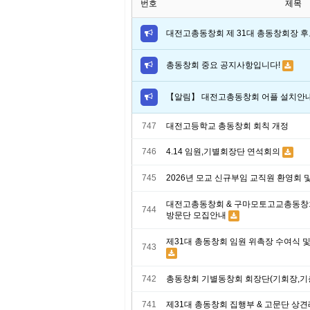
번호
제목
대전고총동창회 제 31대 총동창회장 후
총동창회 중요 공지사항입니다!
【알림】 대전고총동창회 어플 설치안
747
대전고등학교 총동창회 회칙 개정
746
4.14 임원,기별회장단 연석회의
745
2026년 모교 신규부임 교직원 환영회 
대전고총동창회 & 구마모토고교총동창회
744
방문단 모집안내
제31대 총동창회 임원 위촉장 수여식
743
742
총동창회 기별동창회 회장단(기회장,기
741
제31대 총동창회 집행부 & 고문단 상견