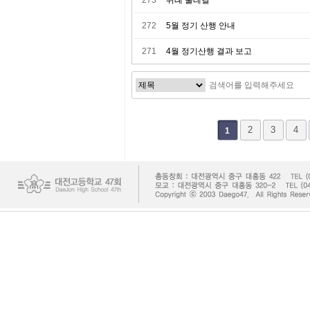
273
위례 둘레길
272
5월 정기 산행 안내
271
4월 정기산행 결과 보고
다음
맨끝
2
3
4
1