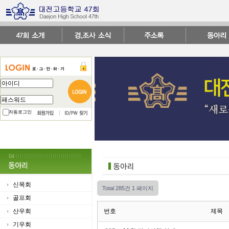
자동로그인
신목회
Total 285건
1 페이지
골프회
산우회
번호
제목
기우회