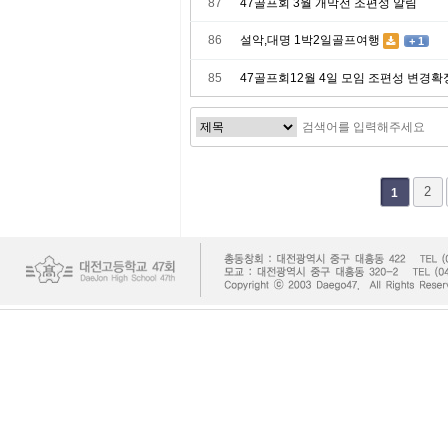
87
47골프회 3월 개막전 조편성 알림
86
설악,대명 1박2일골프여행
+ 1
85
47골프회12월 4일 모임 조편성 변경확
맨끝
2
1