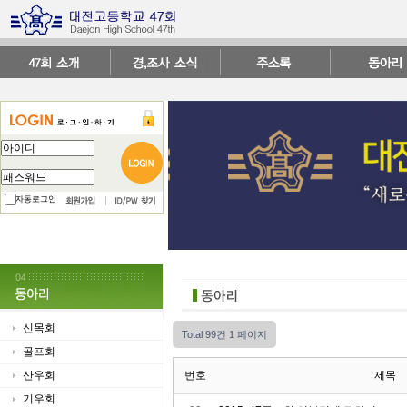
자동로그인
신목회
Total 99건
1 페이지
골프회
산우회
번호
제목
기우회