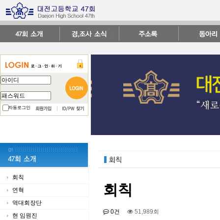
자동로그인
회칙
회칙
연혁
역대회장단
0건
51,989회
현 임원진