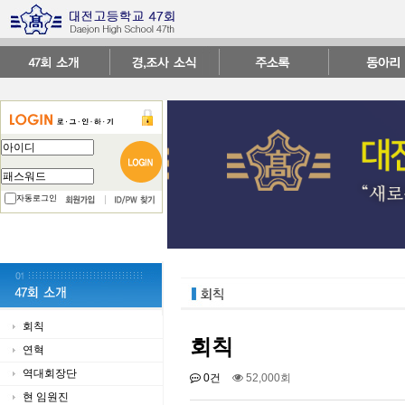
자동로그인
회칙
회칙
연혁
역대회장단
0건
52,000회
현 임원진