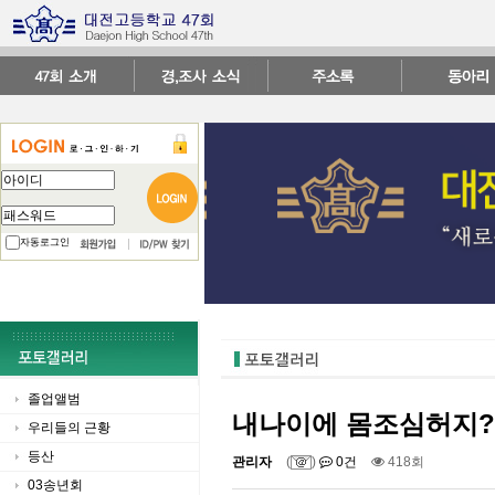
자동로그인
졸업앨범
내나이에 몸조심허지?
우리들의 근황
등산
관리자
(
)
0건
418회
03송년회