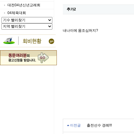
대전04년신년교례회
추가2
04체육대회
내나이에 몸조심허지?
이전글
출전선수 경례!!!