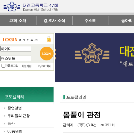
자동로그인
졸업앨범
몸풀이 관전
우리들의 근황
등산
관리자
(
)
0건
391회
03송년회