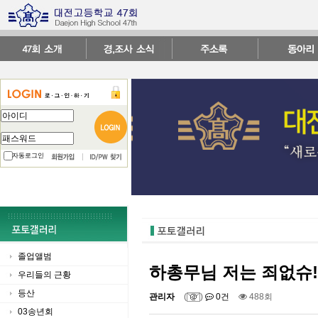
자동로그인
졸업앨범
하총무님 저는 죄없슈!
우리들의 근황
등산
관리자
(
)
0건
488회
03송년회