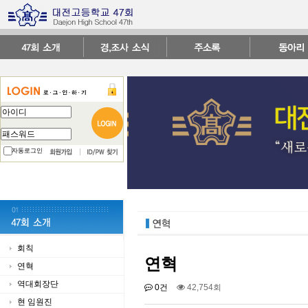
자동로그인
회칙
연혁
연혁
역대회장단
0건
42,754회
현 임원진