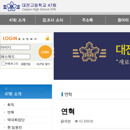
자동로그인
회칙
연혁
연혁
역대회장단
0건
42,896회
현 임원진