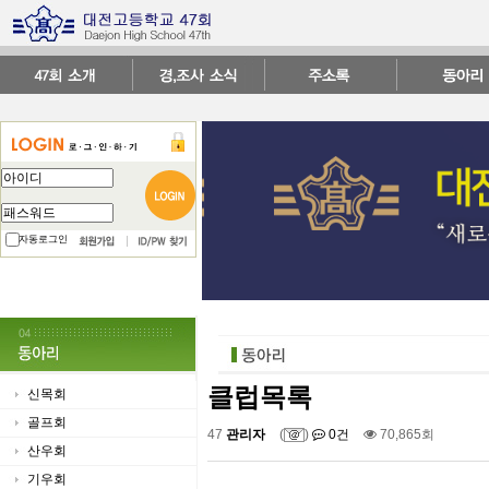
자동로그인
클럽목록
신목회
골프회
47
관리자
(
)
0건
70,865회
산우회
기우회