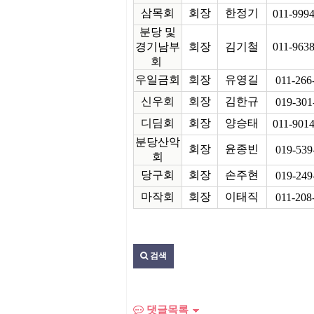
삼목회
회장
한정기
011-999
분당 및
경기남부
회장
김기철
011-963
회
우일금회
회장
유영길
011-266
신우회
회장
김한규
019-301
디딤회
회장
양승태
011-901
분당산악
회장
윤종빈
019-539
회
당구회
회장
손주현
019-249
마작회
회장
이태직
011-208
검색
댓글목록