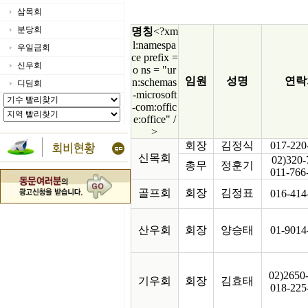
삼목회
분당회
명칭
<?xm
l:namespa
우일금회
ce prefix =
신우회
o ns = "ur
임원
성명
연락
n:schemas
디딤회
-microsoft
-com:offic
e:office" /
>
회장
김정식
017-220
신목회
02)320-
총무
정훈기
011-766
골프회
회장
김정표
016-414
산우회
회장
양승태
01-9014
02)2650
기우회
회장
김효태
018-225