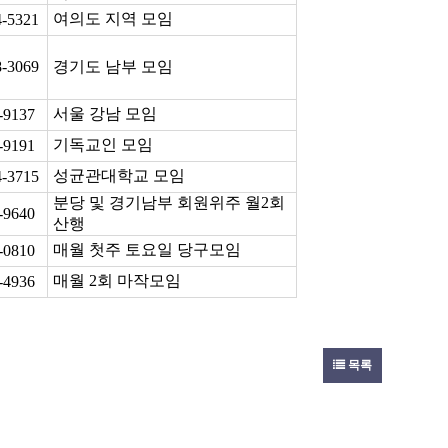
여의도 지역 모임
4-5321
8-3069
경기도
남부 모임
서울 강남 모임
-9137
기독교인 모임
-9191
성균관대학교 모임
4-3715
분당 및 경기남부 회원위주 월
2
회
-9640
산행
매월 첫주 토요일 당구모임
-0810
매월
2
회 마작모임
-4936
목록