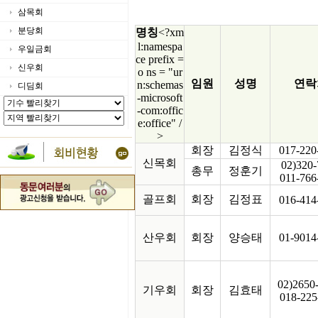
삼목회
분당회
명칭
<?xm
l:namespa
우일금회
ce prefix =
신우회
o ns = "ur
임원
성명
연락
n:schemas
디딤회
-microsoft
-com:offic
e:office" /
>
회장
김정식
017-220
신목회
02)320-
총무
정훈기
011-766
골프회
회장
김정표
016-414
산우회
회장
양승태
01-9014
02)2650
기우회
회장
김효태
018-225