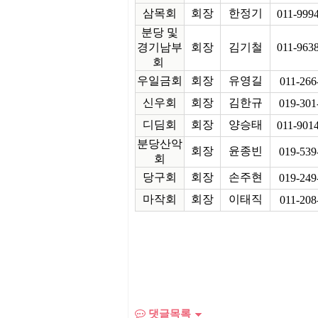
삼목회
회장
한정기
011-999
분당 및
경기남부
회장
김기철
011-963
회
우일금회
회장
유영길
011-266
신우회
회장
김한규
019-301
디딤회
회장
양승태
011-901
분당산악
회장
윤종빈
019-539
회
당구회
회장
손주현
019-249
마작회
회장
이태직
011-208
댓글목록