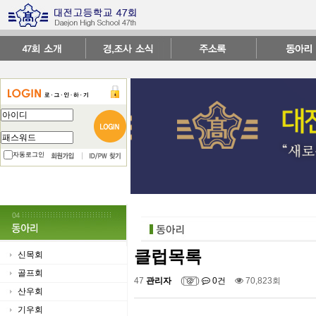
자동로그인
클럽목록
신목회
골프회
47
관리자
(
)
0건
70,823회
산우회
기우회